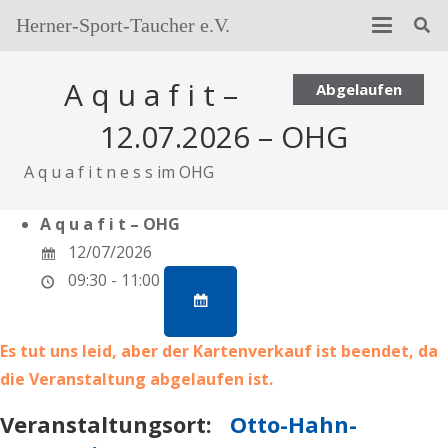
Herner-Sport-Taucher e.V.
A q u a f i t –
Abgelaufen
12.07.2026 – OHG
A q u a f i t n e s s im OHG
A q u a f i t – OHG
12/07/2026
09:30 - 11:00
Es tut uns leid, aber der Kartenverkauf ist beendet, da
die Veranstaltung abgelaufen ist.
Veranstaltungsort:
Otto-Hahn-