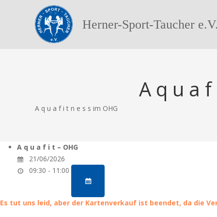
Herner-Sport-Taucher e.V
A q u a f
A q u a f i t n e s s im OHG
A q u a f i t – OHG
21/06/2026
09:30 - 11:00
Es tut uns leid, aber der Kartenverkauf ist beendet, da die V