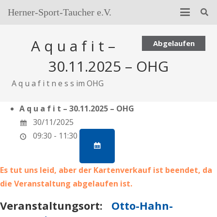
Herner-Sport-Taucher e.V.
A q u a f i t –
Abgelaufen
30.11.2025 – OHG
A q u a f i t n e s s im OHG
A q u a f i t – 30.11.2025 – OHG
30/11/2025
09:30 - 11:30
Es tut uns leid, aber der Kartenverkauf ist beendet, da
die Veranstaltung abgelaufen ist.
Veranstaltungsort:
Otto-Hahn-