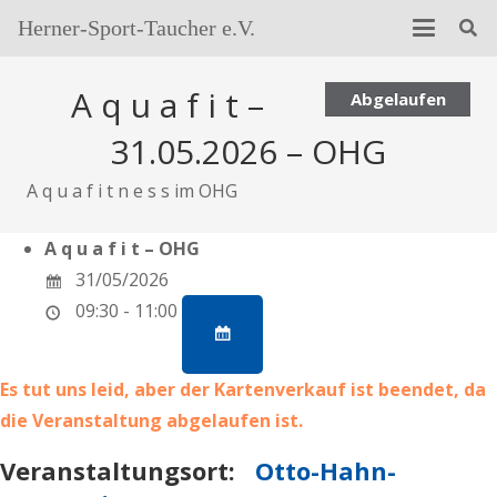
Herner-Sport-Taucher e.V.
A q u a f i t –
Abgelaufen
31.05.2026 – OHG
A q u a f i t n e s s im OHG
A q u a f i t – OHG
31/05/2026
09:30 - 11:00
Es tut uns leid, aber der Kartenverkauf ist beendet, da
die Veranstaltung abgelaufen ist.
Veranstaltungsort:
Otto-Hahn-