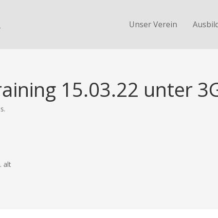
.
Unser Verein
Ausbil
raining 15.03.22 unter 3
s.
 alt