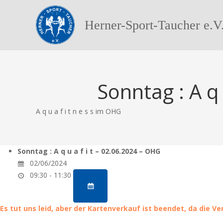
Herner-Sport-Taucher e.V
Sonntag : A q 
A q u a f i t n e s s im OHG
Sonntag : A q u a f i t – 02.06.2024 – OHG
02/06/2024
09:30 - 11:30
Es tut uns leid, aber der Kartenverkauf ist beendet, da die V