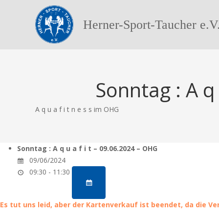
Herner-Sport-Taucher e.V
Sonntag : A q 
A q u a f i t n e s s im OHG
Sonntag : A q u a f i t – 09.06.2024 – OHG
09/06/2024
09:30 - 11:30
Es tut uns leid, aber der Kartenverkauf ist beendet, da die V