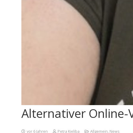
Alternativer Online
vor 6 Jahren
Petra Kieliba
Allgemein
,
News