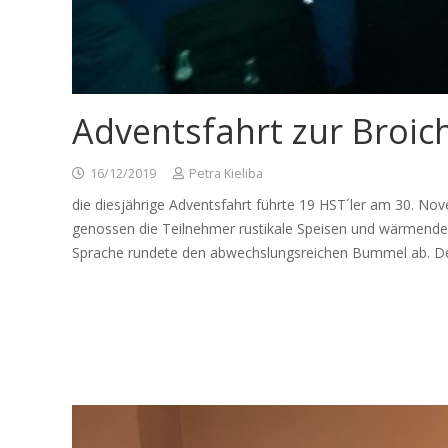
Adventsfahrt zur Broic
16/12/2019
Petra Kieliba
die diesjährige Adventsfahrt führte 19 HST´ler am 30. N
genossen die Teilnehmer rustikale Speisen und wärmende G
Sprache rundete den abwechslungsreichen Bummel ab. D