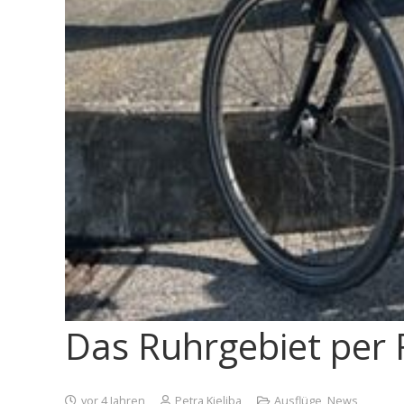
Das Ruhrgebiet per
vor 4 Jahren
Petra Kieliba
Ausflüge
,
News