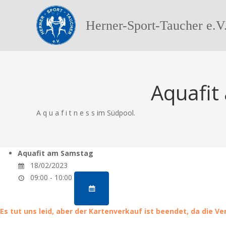
Herner-Sport-Taucher e.V
Aquafit
A q u a f i t n e s s im Südpool.
Aquafit am Samstag
18/02/2023
09:00 - 10:00
Es tut uns leid, aber der Kartenverkauf ist beendet, da die V