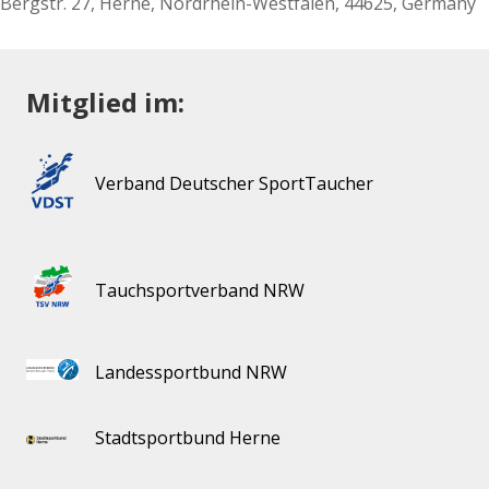
Bergstr. 27
,
Herne
,
Nordrhein-Westfalen
,
44625
,
Germany
Mitglied im:
Verband Deutscher SportTaucher
Tauchsportverband NRW
Landessportbund NRW
Stadtsportbund Herne