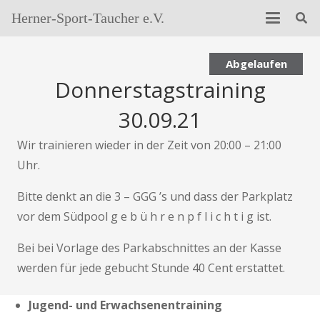
Herner-Sport-Taucher e.V.
Abgelaufen
Donnerstagstraining
30.09.21
Wir trainieren wieder in der Zeit von 20:00 – 21:00
Uhr.
Bitte denkt an die 3 – GGG ’s und dass der Parkplatz
vor dem Südpool g e b ü h r e n p f l i c h t i g ist.
Bei bei Vorlage des Parkabschnittes an der Kasse
werden für jede gebucht Stunde 40 Cent erstattet.
Jugend- und Erwachsenentraining